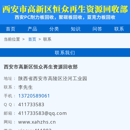
首页
产品
分类
知识
问答
联系
当前位置 >
首页
> 联系
联系我们
西安市高新区恒众再生资源回收部
陕西省西安市高陵区泾河工业园
地址：
李先生
联系：
13720589061
手机：
411733583
Q Q：
411733583@qq.com
邮箱：
www.xahzhs.cn
网站：