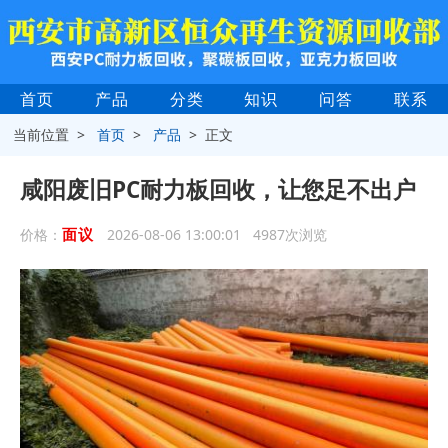
首页
产品
分类
知识
问答
联系
当前位置 >
首页
>
产品
> 正文
咸阳废旧PC耐力板回收，让您足不出户
面议
价格：
2026-08-06 13:00:01 4987次浏览